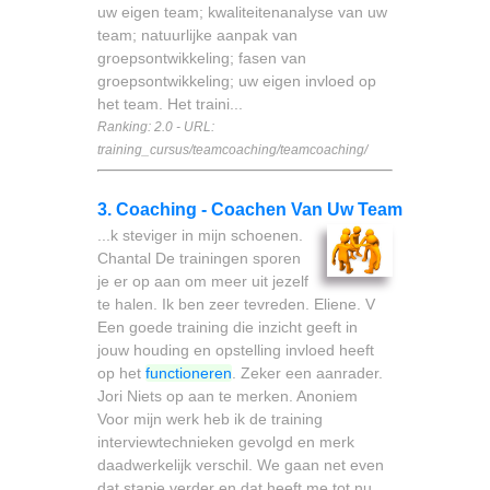
uw eigen team; kwaliteitenanalyse van uw
team; natuurlijke aanpak van
groepsontwikkeling; fasen van
groepsontwikkeling; uw eigen invloed op
het team. Het traini...
Ranking: 2.0 - URL:
training_cursus/teamcoaching/teamcoaching/
3. Coaching - Coachen Van Uw Team
...k steviger in mijn schoenen.
Chantal De trainingen sporen
je er op aan om meer uit jezelf
te halen. Ik ben zeer tevreden. Eliene. V
Een goede training die inzicht geeft in
jouw houding en opstelling invloed heeft
op het
functioneren
. Zeker een aanrader.
Jori Niets op aan te merken. Anoniem
Voor mijn werk heb ik de training
interviewtechnieken gevolgd en merk
daadwerkelijk verschil. We gaan net even
dat stapje verder en dat heeft me tot nu