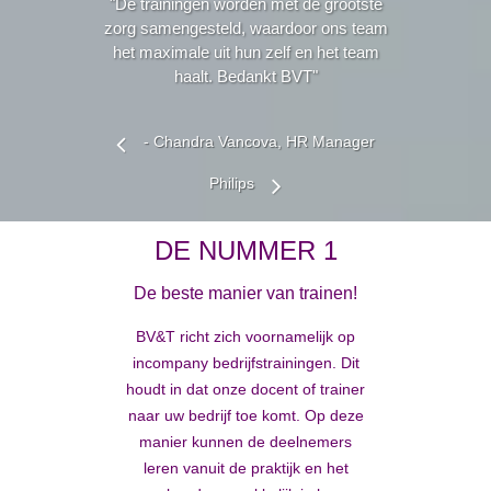
"De trainingen worden met de grootste
zorg samengesteld, waardoor ons team
het maximale uit hun zelf en het team
haalt. Bedankt BVT"
- Chandra Vancova, HR Manager
Philips
DE NUMMER 1
De beste manier van trainen!
BV&T richt zich voornamelijk op
incompany bedrijfstrainingen. Dit
houdt in dat onze docent of trainer
naar uw bedrijf toe komt. Op deze
manier kunnen de deelnemers
leren vanuit de praktijk en het