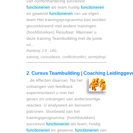
van conflicthantering succesvol
functioneren
als team huidig
functioneren
en gewenst
functioneren
van uw eigen
team Het trainingsprogramma kan worden
gecombineerd met andere trainingen
(hoofdstukken) Resultaat: Wanneer u
deze training Teambuilding met de juiste
co...
Ranking: 2.8 - URL:
training_cursus/team_conflict/conflict_vermijding/
2. Cursus Teambuilding | Coaching Leidinggev
...de effecten daarvan. Na het
ontvangen van feedback
experimenteert u met het
geven en ontvangen van andersoortige
reacties. U analyseert en benoemt
patronen. Voorbeeld van het
trainingsprogramma: (hoofdstukken)
succesvol
functioneren
als team; huidig
functioneren
en gewenst;
functioneren
van