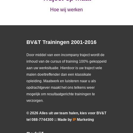
Hoe wij werken
BV&T Trainingen 2001-2016
Door middel van een incompany traject wordt de
inhoud van de cursus of training 100% gekoppeld
aan uw werksituatie. Hierdoor is uw traject vele
malen doeltreffender dan een klassikale
opleiding. Maatwerk en luisteren naar u als
opdrachtgever maakt het ons telkens weer
mogelijk om resultaatgerichte trainingen te
verzorgen.
©
2026
Alles uit uw team halen, kies voor BV&T
tel
088
-
7744300
:: Made by
IP
Marketing